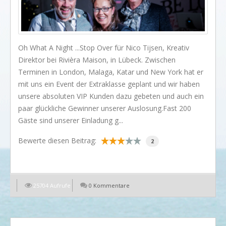
I love my dog!
Wusstet Ihr schon?
Behind the scenes...
Oh What A Night ...Stop Over für Nico Tijsen, Kreativ
Direktor bei Rivièra Maison, in Lübeck. Zwischen
Enjoy!
Terminen in London, Malaga, Katar und New York hat er
Events
mit uns ein Event der Extraklasse geplant und wir haben
unsere absoluten VIP Kunden dazu gebeten und auch ein
Lässige Möbel
paar glückliche Gewinner unserer Auslosung.Fast 200
Must have
Gäste sind unserer Einladung g...
Strände
Bewerte diesen Beitrag:
2
Styling
Kramkiste
25704 Aufrufe
0 Kommentare
EN
KONTAKT
Kontaktformular