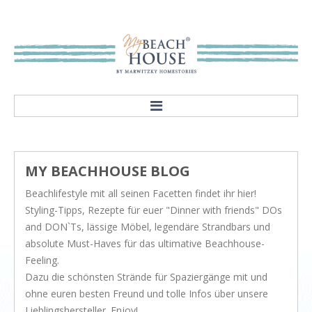
HOME
ABOUT
MY BEACHHOUSE BLOG
Our mission
Beachlifestyle mit all seinen Facetten findet ihr hier!
Showroom
Styling-Tipps, Rezepte für euer "Dinner with friends" DOs
STYLES
and DON`Ts, lässige Möbel, legendäre Strandbars und
absolute Must-Haves für das ultimative Beachhouse-
Rivièra Style
Feeling.
Hampton Style
Dazu die schönsten Strände für Spaziergänge mit und
ohne euren besten Freund und tolle Infos über unsere
Nordic Style
Lieblingshersteller. Enjoy!