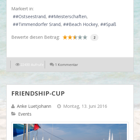
Markiert in:
#Ostseestrand
#Meisterschaften
#Timmendorfer Srand
#Beach Hockey
#Spaß
Bewerte diesen Beitrag:
2
22430 Aufrufe
1 Kommentar
EN
FRIENDSHIP-CUP
Anke Luetjohann
Montag, 13. Juni 2016
Events