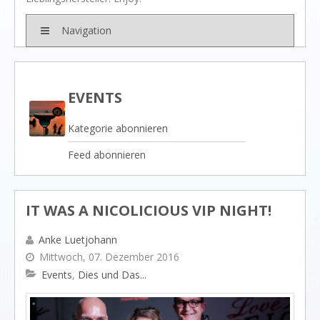
BRANDS
Rivièra Maison
Navigation
Ocean House
Gervasoni
EVENTS
Neptune
Kategorie abonnieren
Dash & Albert
Feed abonnieren
Ilse Jacobsen
Artwood
PROJEKTE
IT WAS A NICOLICIOUS VIP NIGHT!
SHOP
BLOG
Anke Luetjohann
Mittwoch, 07. Dezember 2016
Legendäre Strandbars
Events
Dies und Das...
DOs and DON`Ts
Dinner with friends