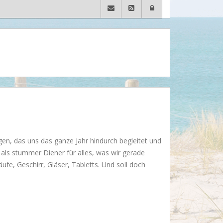
Wusstet Ihr schon?
Behind the scenes...
Enjoy!
Events
Lässige Möbel
Must have
Strände
Styling
gen, das uns das ganze Jahr hindurch begleitet und
 als stummer Diener für alles, was wir gerade
Kramkiste
ufe, Geschirr, Gläser, Tabletts. Und soll doch