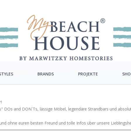
STYLES
BRANDS
PROJEKTE
SHO
ra Style
Rivièra Maison
!
ton Style
Ocean House
ends" DOs and DON`Ts, lässige Möbel, legendäre Strandbars und absol
c Style
Gervasoni
nd ohne euren besten Freund und tolle Infos über unsere Lieblingsher
Neptune