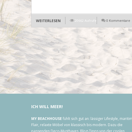
WEITERLESEN
20662 Aufrufe
0 Kommentare
ICH
WILL
MEER!
MY BEACHHOUSE
fühlt sich gut an: lässiger Lifestyle, mariti
Flair, relaxte Möbel von klassisch bis modern. Dazu die
passenden Deco-Musthaves, Blog-Tipps von der coolen