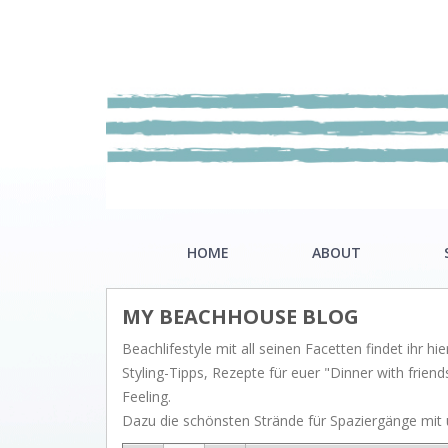
HOME
ABOUT
MY BEACHHOUSE BLOG
Our mission
Riviè
Beachlifestyle mit all seinen Facetten findet ihr hier
Showroom
Hamp
Styling-Tipps, Rezepte für euer "Dinner with fri
Feeling.
Nordi
Dazu die schönsten Strände für Spaziergänge mit u