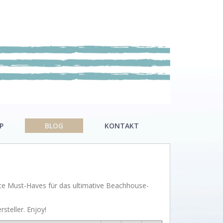
P
BLOG
KONTAKT
Legendäre Strandbars
Kontaktformular
DOs and DON`Ts
ute Must-Haves für das ultimative Beachhouse-
Dinner with friends
steller. Enjoy!
I love my dog!