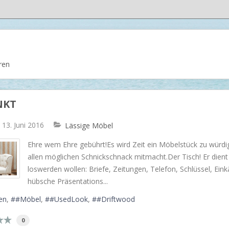
Dash & Albert
Ilse Jacobsen
Artwood
ren
NKT
13. Juni 2016
Lässige Möbel
​Ehre wem Ehre gebührt!Es wird Zeit ein Möbelstück zu würdi
allen möglichen Schnickschnack mitmacht.Der Tisch! Er dient
loswerden wollen: Briefe, Zeitungen, Telefon, Schlüssel, Einkä
hübsche Präsentations...
en
#Möbel
#UsedLook
#Driftwood
0