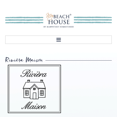
HOME
Rivièra
Maison
ABOUT
Our mission
Showroom
STYLES
Rivièra Style
Hampton Style
Nordic Style