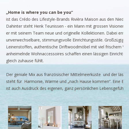
BRANDS
Rivièra Maison
„Home is where you can be you“
ist das Crédo des Lifestyle-Brands Rivièra Maison aus den Nieder
Ocean House
Dahinter steht Henk Teunissen - ein Mann mit grossen Visionen. 
Gervasoni
er mit seinem Team neue und originelle Kollektionen. Dabei ents
unverwechselbare, stimmungsvolle Einrichtungsstile. Großzügige S
Neptune
Leinenstoffen, authentische Driftwoodmöbel mit viel frischem Wei
Dash & Albert
anheimelnde Wohnaccessoires schaffen einen lässigen Einrichtung
gleich zuhause fühlt.
Ilse Jacobsen
Artwood
Der geniale Mix aus französischer Mittelmeerküste und der läss
steht für Harmonie, Wärme und „nach Hause kommen“. Eine Einri
PROJEKTE
ist auch Ausdruck des eigenen, ganz persönlichen Lebensgefühls.
SHOP
BLOG
Legendäre Strandbars
DOs and DON`Ts
Dinner with friends