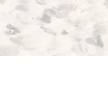
ICH
WILL
MEER!
MY BEACHHOUSE
fühlt sich gut an: lässiger Lifestyle, maritimes Flair,
relaxte Möbel von klassisch bis modern. Dazu die passenden Deco-
Musthaves, Blog-Tipps von der coolen Strandbar bis zum köstlichen
Rezept für dein "Dinner with Friends" und sogar noch die richtigen
Strandklamotten.
Holt dir dein Beachfeeling nach Hause!