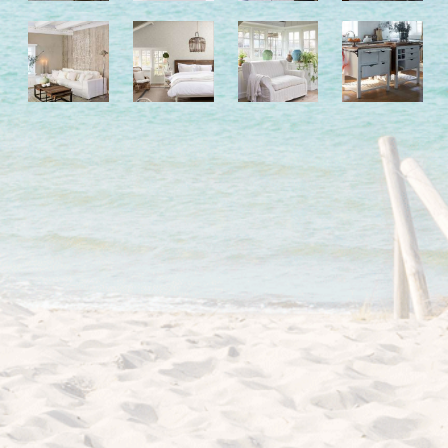
I love my dog!
Wusstet Ihr schon?
Behind the scenes...
Enjoy!
Events
Lässige Möbel
Must have
Strände
Styling
Kramkiste
KONTAKT
Kontaktformular