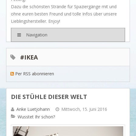
BRANDS
Dazu die schönsten Strände für Spaziergänge mit und
Rivièra Maison
ohne euren besten Freund und tolle Infos über unsere
Lieblingshersteller. Enjoy!
Ocean House
Gervasoni
Navigation
Neptune
Dash & Albert
#IKEA
Ilse Jacobsen
Per RSS abonnieren
Artwood
PROJEKTE
SHOP
DIE STÜHLE DIESER WELT
BLOG
Anke Luetjohann
Mittwoch, 15. Juni 2016
Legendäre Strandbars
Wusstet Ihr schon?
DOs and DON`Ts
Dinner with friends