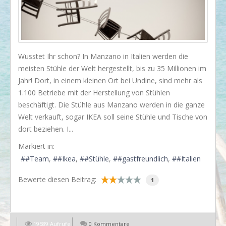
I love my dog!
Wusstet Ihr schon?
Behind the scenes...
Wusstet Ihr schon? In Manzano in Italien werden die
Enjoy!
meisten Stühle der Welt hergestellt, bis zu 35 Millionen im
Jahr! Dort, in einem kleinen Ort bei Undine, sind mehr als
Events
1.100 Betriebe mit der Herstellung von Stühlen
Lässige Möbel
beschäftigt. Die Stühle aus Manzano werden in die ganze
Welt verkauft, sogar IKEA soll seine Stühle und Tische von
Must have
dort beziehen. I...
Strände
Markiert in:
Styling
#Team
#Ikea
#Stühle
#gastfreundlich
#Italien
Kramkiste
Bewerte diesen Beitrag:
1
KONTAKT
Kontaktformular
19589 Aufrufe
0 Kommentare
EN