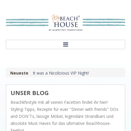
HOME
ABOUT
Neueste
It was a Nicolicious VIP Night!
Our mission
Showroom
UNSER BLOG
STYLES
Beachlifestyle mit all seinen Facetten findet ihr hier!
Rivièra Style
Styling-Tipps, Rezepte für euer "Dinner with friends" DOs
Hampton Style
and DON`Ts, lässige Möbel, legendäre Strandbars und
absolute Must-Haves für das ultimative Beachhouse-
Nordic Style
Feeling.