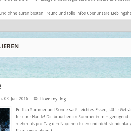
Dash & Albert
nd ohne euren besten Freund und tolle Infos über unsere Lieblingsher
Ilse Jacobsen
Artwood
IEREN
!
, 08. Juni 2016
I love my dog
Endlich Sommer und Sonne satt! Leichtes Essen, kühle Getränk
für eure Hunde! Die brauchen im Sommer immer genügend f
mehrmals pro Tag den Napf neu füllen und nicht stundenlang 
Keime vermehren.&...