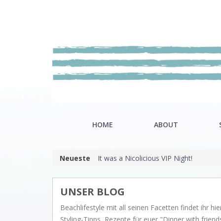
HOME
ABOUT
Neueste
It was a Nicolicious VIP Night!
Our mission
Riviè
Showroom
Hamp
UNSER BLOG
Nordi
Beachlifestyle mit all seinen Facetten findet ihr hier
Styling-Tipps, Rezepte für euer "Dinner with fri