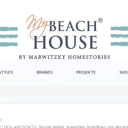
STYLES
BRANDS
PROJEKTE
SHO
ra Style
Rivièra Maison
ton Style
Ocean House
c Style
Gervasoni
!
Neptune
ends" DOs and DON`Ts, lässige Möbel, legendäre Strandbars und absol