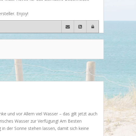
Wusstet Ihr schon?
steller. Enjoy!
Behind the scenes...
Enjoy!
Events
Lässige Möbel
Must have
Strände
Styling
Kramkiste
e und vor Allem viel Wasser – das gilt jetzt auch
risches Wasser zur Verfügung! Am Besten
in der Sonne stehen lassen, damit sich keine